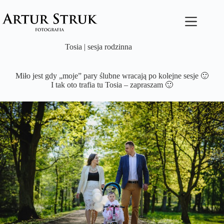
Przejdź
do
treści
Tosia | sesja rodzinna
Miło jest gdy „moje” pary ślubne wracają po kolejne sesje 🙂
I tak oto trafia tu Tosia – zapraszam 🙂