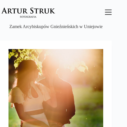
Przejdź
do
treści
Zamek Arcybiskupów Gnieźnieńskich w Uniejowie