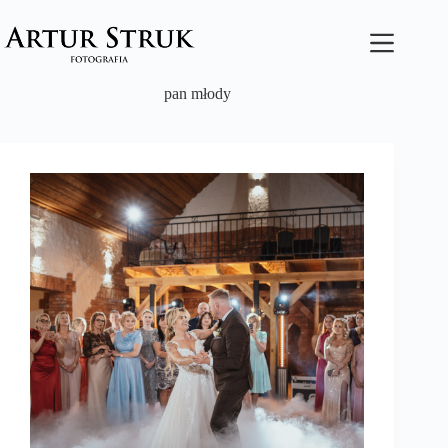
Przejdź
do
treści
pan młody