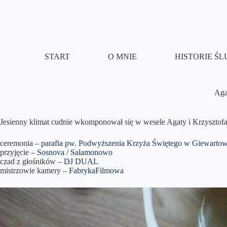
Przejdź
do
treści
START
O MNIE
HISTORIE Ś
Aga
Jesienny klimat cudnie wkomponował się w wesele Agaty i Krzysztofa,
ceremonia –
parafia pw. Podwyższenia Krzyża Świętego w Giewartow
przyjęcie –
Sosnova / Salamonowo
czad z głośników –
DJ DUAL
mistrzowie kamery –
FabrykaFilmowa