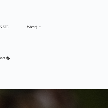
NZJE
Więcej
ości 🙂