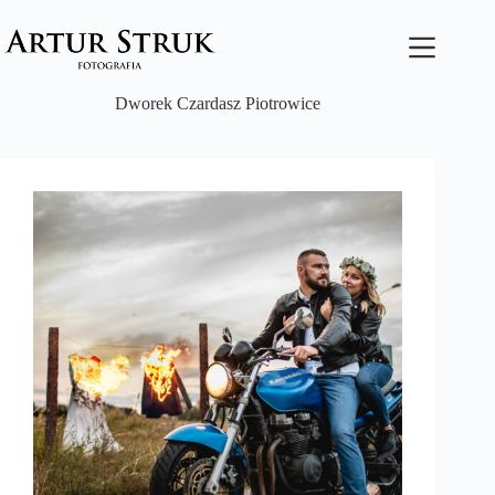
Przejdź
do
treści
Dworek Czardasz Piotrowice