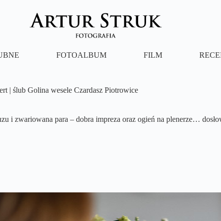
LUBNE
FOTOALBUM
FILM
RECE
ert | ślub Golina wesele Czardasz Piotrowice
uzu i zwariowana para – dobra impreza oraz ogień na plenerze… dosł