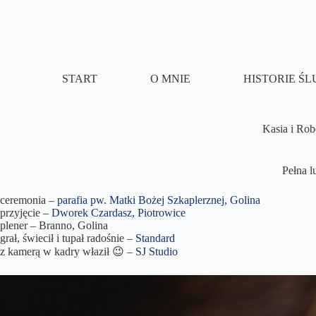
Przejdź
do
treści
START
O MNIE
HISTORIE Ś
Kasia i Rob
Pełna l
ceremonia –
parafia pw. Matki Bożej Szkaplerznej, Golina
przyjęcie –
Dworek Czardasz, Piotrowice
plener – Branno, Golina
grał, świecił i tupał radośnie –
Standard
z kamerą w kadry właził 😉 –
SJ Studio