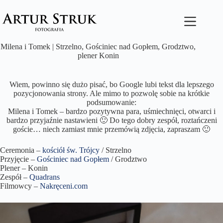
Przejdź
do
treści
Milena i Tomek | Strzelno, Gościniec nad Gopłem, Grodztwo,
plener Konin
Wiem, powinno się dużo pisać, bo Google lubi tekst dla lepszego
pozycjonowania strony. Ale mimo to pozwolę sobie na krótkie
podsumowanie:
Milena i Tomek – bardzo pozytywna para, uśmiechnięci, otwarci i
bardzo przyjaźnie nastawieni 🙂 Do tego dobry zespół, roztańczeni
goście… niech zamiast mnie przemówią zdjęcia, zapraszam 🙂
Ceremonia –
kościół św. Trójcy
/ Strzelno
Przyjęcie –
Gościniec nad Gopłem
/ Grodztwo
Plener – Konin
Zespół –
Quadrans
Filmowcy –
Nakręceni.com