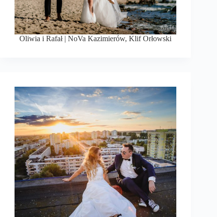
Oliwia i Rafał | NoVa Kazimierów, Klif Orłowski