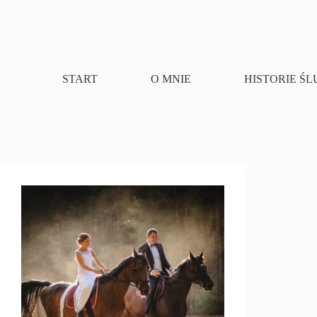
Przejdź
do
treści
START
O MNIE
HISTORIE Ś