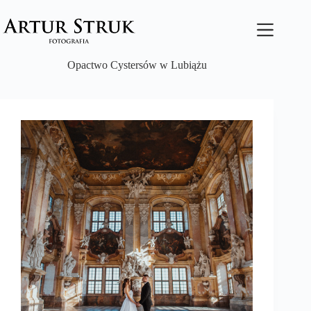
Przejdź
do
treści
Opactwo Cystersów w Lubiążu