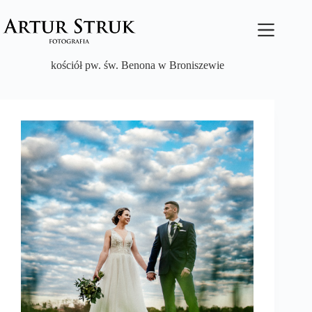
Przejdź
do
treści
kościół pw. św. Benona w Broniszewie