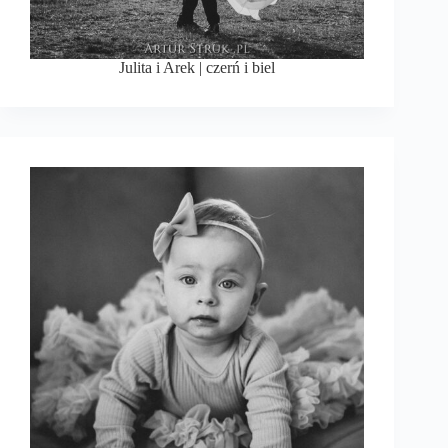
Julita i Arek | czerń i biel