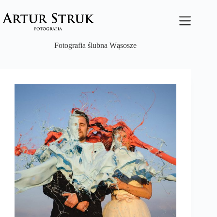
Przejdź
do
treści
Fotografia ślubna Wąsosze