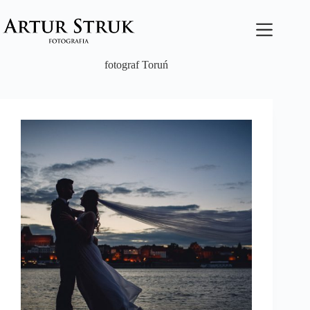
Przejdź
do
treści
fotograf Toruń