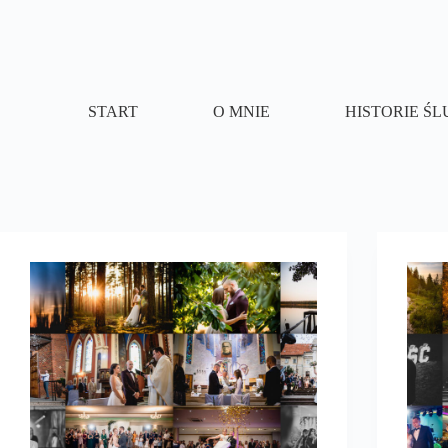
Przejdź
do
treści
START
O MNIE
HISTORIE Ś