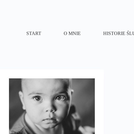
Przejdź
do
treści
START
O MNIE
HISTORIE Ś