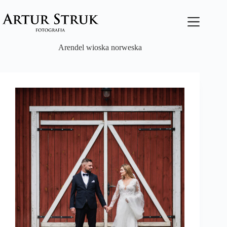
Przejdź
do
treści
Arendel wioska norweska